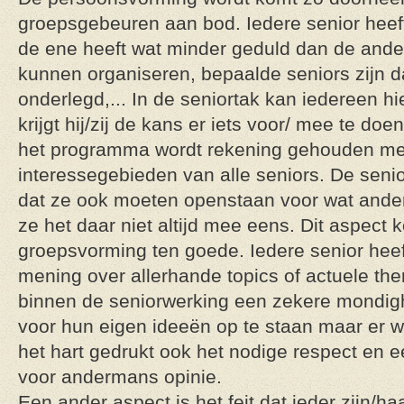
groepsgebeuren aan bod. Iedere senior heeft
de ene heeft wat minder geduld dan de andere
kunnen organiseren, bepaalde seniors zijn d
onderlegd,... In de seniortak kan iedereen h
krijgt hij/zij de kans er iets voor/ mee te doe
het programma wordt rekening gehouden met
interessegebieden van alle seniors. De senio
dat ze ook moeten openstaan voor wat anderen
ze het daar niet altijd mee eens. Dit aspect
groepsvorming ten goede. Iedere senior heef
mening over allerhande topics of actuele the
binnen de seniorwerking een zekere mondig
voor hun eigen ideeën op te staan maar er 
het hart gedrukt ook het nodige respect en 
voor andermans opinie.
Een ander aspect is het feit dat ieder zijn/h