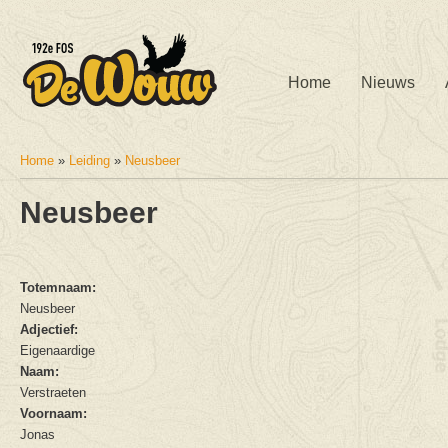
Home
Nieuws
Home
»
Leiding
»
Neusbeer
U bent hier
Neusbeer
Totemnaam:
Neusbeer
Adjectief:
Eigenaardige
Naam:
Verstraeten
Voornaam:
Jonas