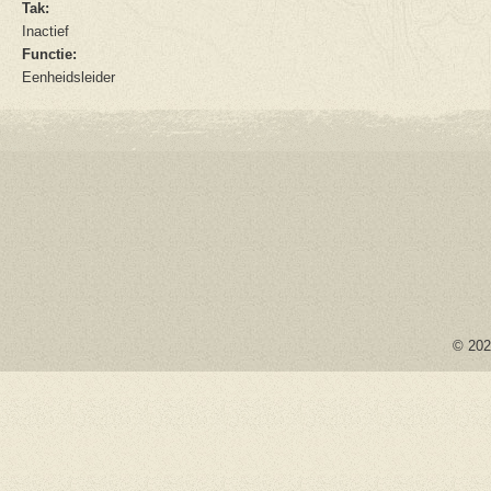
Tak:
Inactief
Functie:
Eenheidsleider
© 2026