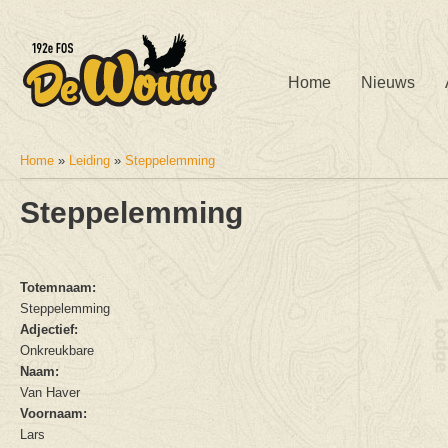
Home
Nieuws
Home
»
Leiding
»
Steppelemming
U bent hier
Steppelemming
Totemnaam:
Steppelemming
Adjectief:
Onkreukbare
Naam:
Van Haver
Voornaam:
Lars