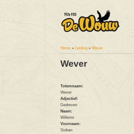
Home
»
Leiding
»
Wever
U bent hier
Wever
Totemnaam:
Wever
Adjectief:
Gedreven
Naam:
Willems
Voornaam:
Sioban