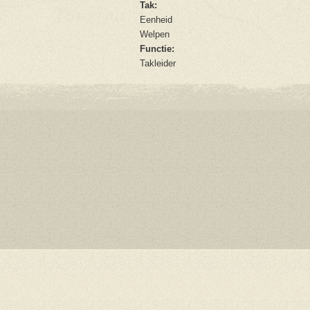
Tak:
Eenheid
Welpen
Functie:
Takleider