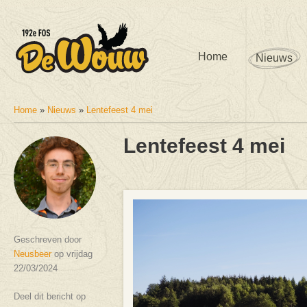
Home
Nieuws
Home
»
Nieuws
»
Lentefeest 4 mei
U bent hier
Lentefeest 4 mei
Geschreven door
Neusbeer
op vrijdag
22/03/2024
Deel dit bericht op