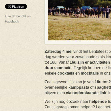
Like dit bericht op
Facebook
Zaterdag 4 mei
vindt het Lentefeest p
dag worden voor zowel ouders als kind
tot 16u, Vanaf
16u zijn er activiteite
duurzaamheid.
Tegelijk kunnen de li
enkele
cocktails
en
mocktails
in onz
Zoals gewoonlijk kan je van
18u tot 
overheerlijke
kamppasta
of
spaghett
blijven eten
via onderstaande link
. 
We zijn nog opzoek naar
helpende 
Zou jij graag komen helpen? Laat het