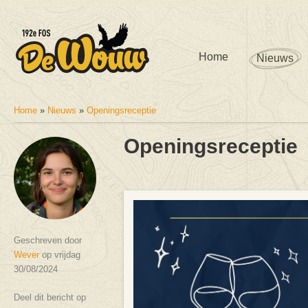
Home
Nieuws
Home
»
Nieuws
»
Openingsreceptie
U bent hier
Openingsreceptie
Geschreven door
Wever
op vrijdag
30/08/2024
Deel dit bericht op