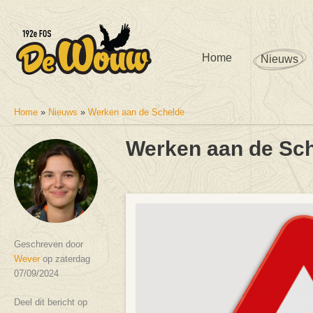
Home
Nieuws
Home
»
Nieuws
»
Werken aan de Schelde
U bent hier
Werken aan de Sc
Geschreven door
Wever
op zaterdag
07/09/2024
Deel dit bericht op